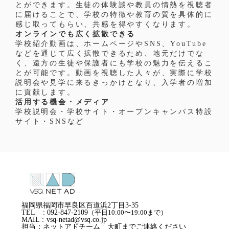
とができます。生徒の体験談や教員の情熱を視聴者
に届けることで、学校の特徴や教育の質を具体的に
感じ取ってもらい、共感を得やすくなります。
オンラインでも広く拡散できる
学校紹介動画は、ホームページやSNS、YouTube
などを通じて広く拡散できるため、地元だけでな
く、遠方の生徒や保護者にも学校の魅力を伝えるこ
とが可能です。動画を視聴した人々が、実際に学校
説明会や見学に来るきっかけとなり、入学者の増加
に貢献します。
活用する機会・メディア
学校説明会・学校サイト・オープンキャンパス特設
サイト・SNSなど
〒814-0002
福岡県福岡市早良区百道浜2丁目3-35
TEL : 092-847-2109
（平日10:00〜19:00まで）
MAIL : vsq-netad@vsq.co.jp
担当：ネットアドチーム 大町までご連絡ください