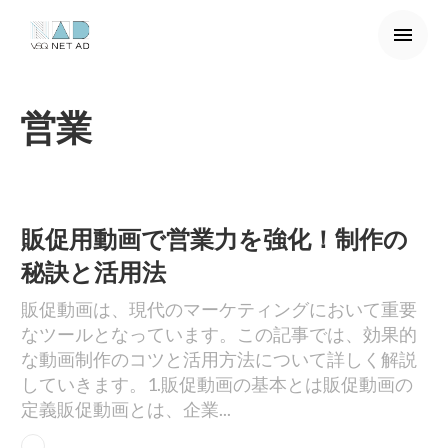
menu
arrow_back
営業
販促用動画で営業力を強化！制作の
秘訣と活用法
販促動画は、現代のマーケティングにおいて重要
なツールとなっています。この記事では、効果的
な動画制作のコツと活用方法について詳しく解説
していきます。1.販促動画の基本とは販促動画の
定義販促動画とは、企業...